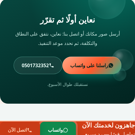
نعاين أولًا ثم تقرّر
أرسل صور مكانك أو اتصل بنا: نعاين، نتفق على النطاق
والتكلفة، ثم نحدد موعد التنفيذ.
راسلنا على واتساب
0501732352
نستقبلك طوال الأسبوع.
جاهزون لخدمتك الآن
واتساب
اتصل الآن
تواصل فورًا — رد سريع.