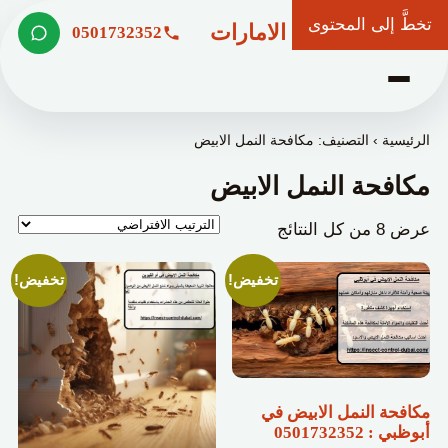
تخطَّ إلى المحتوى
شركة وعد الامارات
0501732352
الرئيسية
›
التصنيف: مكافحة النمل الابيض
مكافحة النمل الابيض
عرض ⁦8⁩ من كل النتائج
تخفيض!
تخفيض!
مكافحة النمل الابيض في
أبوظبي : 0501732352