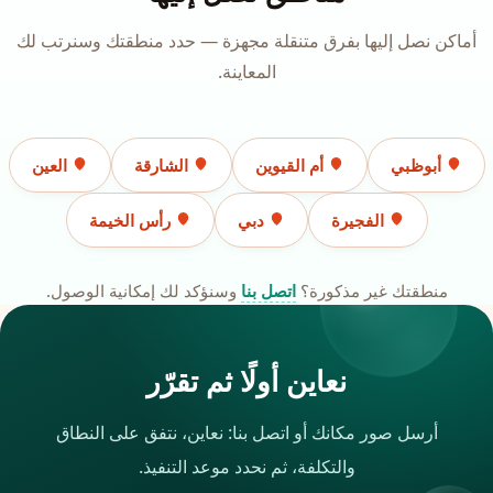
أماكن نصل إليها بفرق متنقلة مجهزة — حدد منطقتك وسنرتب لك
المعاينة.
أبوظبي
أم القيوين
الشارقة
العين
الفجيرة
دبي
رأس الخيمة
منطقتك غير مذكورة؟
اتصل بنا
وسنؤكد لك إمكانية الوصول.
نعاين أولًا ثم تقرّر
أرسل صور مكانك أو اتصل بنا: نعاين، نتفق على النطاق
والتكلفة، ثم نحدد موعد التنفيذ.