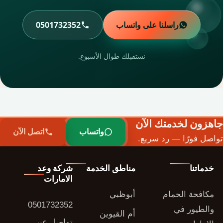
راسلنا على واتساب
0501732352
نستقبلك طوال الأسبوع.
جاهزون لخدمتك الآن
واتساب
اتصل الآن
تواصل فورًا — رد سريع.
خدماتنا
مناطق الخدمة
شركة وعد
الامارات
مكافحة الحمام
أبوظبي
0501732352
والطيور في
أم القيوين
تواصل عبر