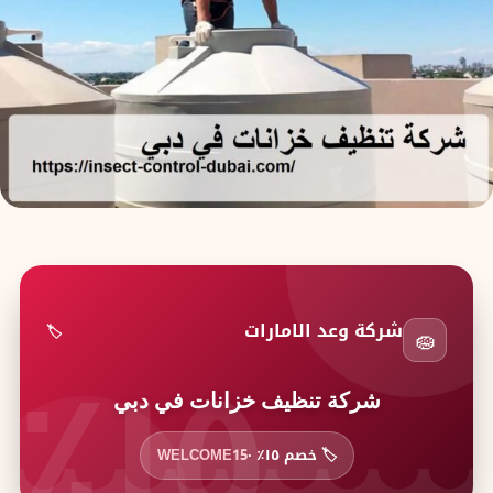
١٥٪
شركة وعد الامارات
🏷️
🧽
شركة تنظيف خزانات في دبي
🏷️ خصم ١٥٪ ·
WELCOME15