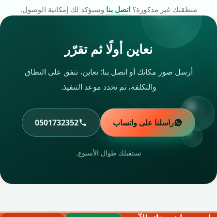
منطقتك غير مذكورة؟
اتصل بنا
وسنؤكد لك إمكانية الوصول.
نعاين أولًا ثم تقرّر
أرسل صور مكانك أو اتصل بنا: نعاين، نتفق على النطاق
والتكلفة، ثم نحدد موعد التنفيذ.
راسلنا على واتساب
0501732352
نستقبلك طوال الأسبوع.