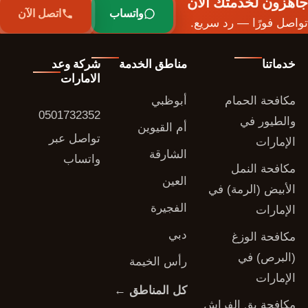
جاهزون لخدمتك الآن
واتساب
اتصل الآن
تواصل فورًا — رد سريع.
خدماتنا
مناطق الخدمة
شركة وعد
الامارات
مكافحة الحمام
أبوظبي
0501732352
والطيور في
أم القيوين
تواصل عبر
الإمارات
الشارقة
واتساب
مكافحة النمل
العين
الأبيض (الرمة) في
الفجيرة
الإمارات
دبي
مكافحة الوزغ
(البرص) في
رأس الخيمة
الإمارات
كل المناطق ←
مكافحة بق الفراش