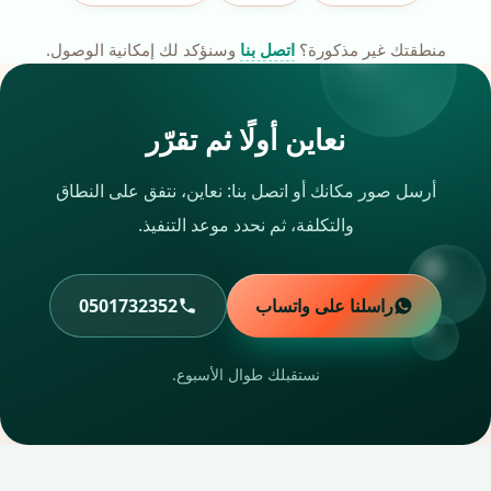
منطقتك غير مذكورة؟
اتصل بنا
وسنؤكد لك إمكانية الوصول.
نعاين أولًا ثم تقرّر
أرسل صور مكانك أو اتصل بنا: نعاين، نتفق على النطاق
والتكلفة، ثم نحدد موعد التنفيذ.
راسلنا على واتساب
0501732352
نستقبلك طوال الأسبوع.