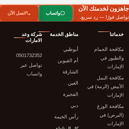
جاهزون لخدمتك الآن
واتساب
اتصل الآن
تواصل فورًا — رد سريع.
خدماتنا
مناطق الخدمة
شركة وعد
الامارات
مكافحة الحمام
أبوظبي
0501732352
والطيور في
أم القيوين
تواصل عبر
الإمارات
الشارقة
واتساب
مكافحة النمل
العين
الأبيض (الرمة) في
الفجيرة
الإمارات
دبي
مكافحة الوزغ
(البرص) في
رأس الخيمة
الإمارات
كل المناطق ←