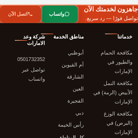
جاهزون لخدمتك الآن
واتساب
اتصل الآن
تواصل فورًا — رد سريع.
خدماتنا
مناطق الخدمة
شركة وعد
الامارات
مكافحة الحمام
أبوظبي
0501732352
والطيور في
أم القيوين
تواصل عبر
الإمارات
الشارقة
واتساب
مكافحة النمل
العين
الأبيض (الرمة) في
الفجيرة
الإمارات
دبي
مكافحة الوزغ
(البرص) في
رأس الخيمة
الإمارات
كل المناطق ←