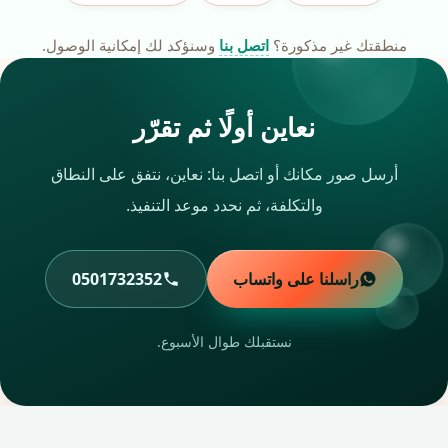
منطقتك غير مذكورة؟
اتصل بنا
وسنؤكد لك إمكانية الوصول.
نعاين أولًا ثم تقرّر
أرسل صور مكانك أو اتصل بنا: نعاين، نتفق على النطاق
والتكلفة، ثم نحدد موعد التنفيذ.
راسلنا على واتساب
0501732352
نستقبلك طوال الأسبوع.