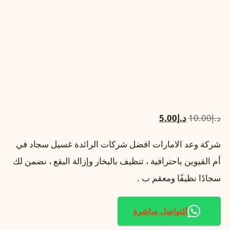
السعر
السعر
د.إ
10.00
د.إ
5.00
الأصلي
الحالي
شركة وعد الامارات افضل شركات الرائدة غسيل سجاد في
هو:
هو:
أم القيوين باحترافية ، تنظيف بالبخار وإزالة البقع ، نضمن لك
د.إ10.00.
د.إ5.00.
سجادًا نظيفًا ومعقم ب .
للتواصل مباشرة