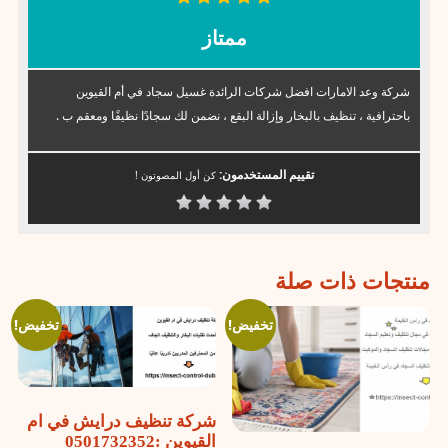
ممتاز
شركة وعد الامارات افضل شركات الرائدة غسيل سجاد في أم القيوين
باحترافية ، تنظيف بالبخار وإزالة البقع ، نضمن لك سجادًا نظيفًا ومعقم ب .
تقييم المستخدمون:
كن أول المصوتون !
منتجات ذات صلة
تخفيض!
تخفيض!
شركة تنظيف درايش في ام
القيوين :0501732352