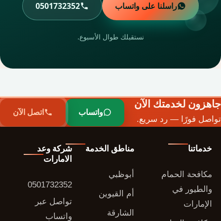
راسلنا على واتساب
0501732352
نستقبلك طوال الأسبوع.
جاهزون لخدمتك الآن
واتساب
اتصل الآن
تواصل فورًا — رد سريع.
خدماتنا
مناطق الخدمة
شركة وعد
الامارات
مكافحة الحمام
أبوظبي
0501732352
والطيور في
أم القيوين
تواصل عبر
الإمارات
الشارقة
واتساب