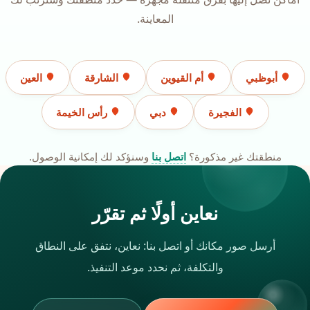
المعاينة.
أبوظبي
أم القيوين
الشارقة
العين
الفجيرة
دبي
رأس الخيمة
منطقتك غير مذكورة؟
اتصل بنا
وسنؤكد لك إمكانية الوصول.
نعاين أولًا ثم تقرّر
أرسل صور مكانك أو اتصل بنا: نعاين، نتفق على النطاق
والتكلفة، ثم نحدد موعد التنفيذ.