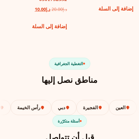
إضافة إلى السلة
هو:
هو:
السعر
السعر
د.إ
20.00
د.إ
10.00
د.إ10.00.
د.إ5.00.
الأصلي
الحالي
إضافة إلى السلة
هو:
هو:
د.إ20.00.
د.إ10.00.
التغطية الجغرافية
مناطق نصل إليها
العين
الفجيرة
دبي
رأس الخيمة
أبو
أسئلة متكرّرة
قبل أن تتواصل