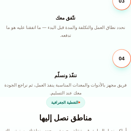
03
نتّفق معك
نحدد نطاق العمل والتكلفة والمدة قبل البدء — ما اتفقنا عليه هو ما
تدفعه.
04
ننفّذ ونسلّم
فريق مجهز بالأدوات والمعدات المناسبة ينفذ العمل، ثم نراجع الجودة
معك عند التسليم.
التغطية الجغرافية
مناطق نصل إليها
أماكن نصل إليها بفرق متنقلة مجهزة — حدد منطقتك وسنرتب لك