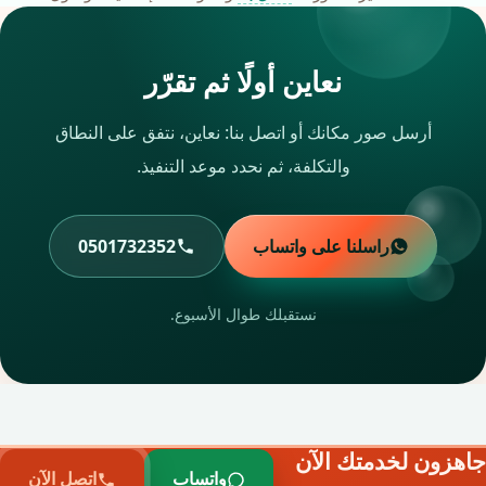
نعاين أولًا ثم تقرّر
أرسل صور مكانك أو اتصل بنا: نعاين، نتفق على النطاق
والتكلفة، ثم نحدد موعد التنفيذ.
راسلنا على واتساب
0501732352
نستقبلك طوال الأسبوع.
جاهزون لخدمتك الآن
واتساب
اتصل الآن