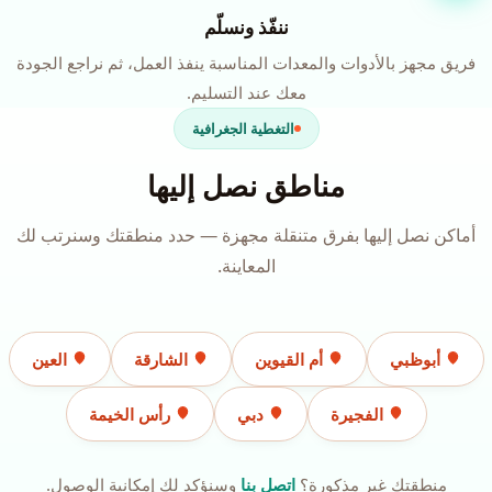
ننفّذ ونسلّم
فريق مجهز بالأدوات والمعدات المناسبة ينفذ العمل، ثم نراجع الجودة
معك عند التسليم.
التغطية الجغرافية
مناطق نصل إليها
أماكن نصل إليها بفرق متنقلة مجهزة — حدد منطقتك وسنرتب لك
المعاينة.
أبوظبي
أم القيوين
الشارقة
العين
الفجيرة
دبي
رأس الخيمة
منطقتك غير مذكورة؟
اتصل بنا
وسنؤكد لك إمكانية الوصول.