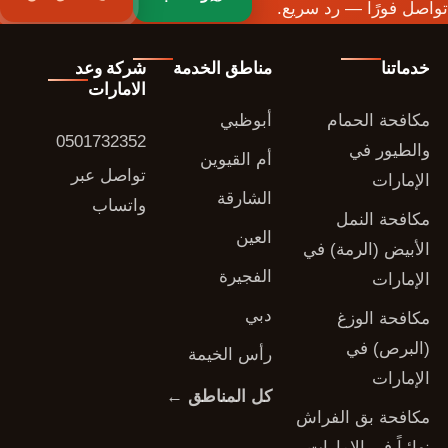
تواصل فورًا — رد سريع.
خدماتنا
مناطق الخدمة
شركة وعد
الامارات
مكافحة الحمام
أبوظبي
0501732352
والطيور في
أم القيوين
تواصل عبر
الإمارات
الشارقة
واتساب
مكافحة النمل
العين
الأبيض (الرمة) في
الفجيرة
الإمارات
دبي
مكافحة الوزغ
(البرص) في
رأس الخيمة
الإمارات
كل المناطق ←
مكافحة بق الفراش
نهائياً في الإمارات