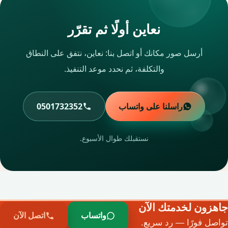
نعاين أولًا ثم تقرّر
أرسل صور مكانك أو اتصل بنا: نعاين، نتفق على النطاق
والتكلفة، ثم نحدد موعد التنفيذ.
راسلنا على واتساب
0501732352
نستقبلك طوال الأسبوع.
جاهزون لخدمتك الآن
واتساب
اتصل الآن
تواصل فورًا — رد سريع.