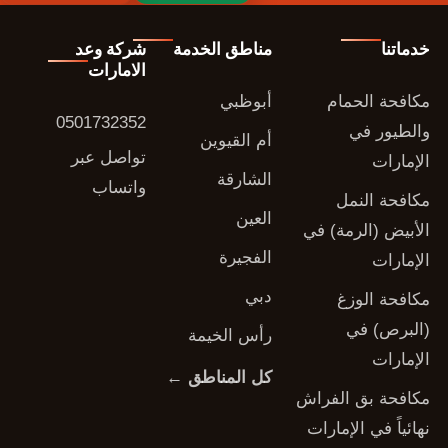
خدماتنا
مناطق الخدمة
شركة وعد
الامارات
مكافحة الحمام
أبوظبي
0501732352
والطيور في
أم القيوين
تواصل عبر
الإمارات
الشارقة
واتساب
مكافحة النمل
العين
الأبيض (الرمة) في
الفجيرة
الإمارات
دبي
مكافحة الوزغ
(البرص) في
رأس الخيمة
الإمارات
كل المناطق ←
مكافحة بق الفراش
نهائياً في الإمارات