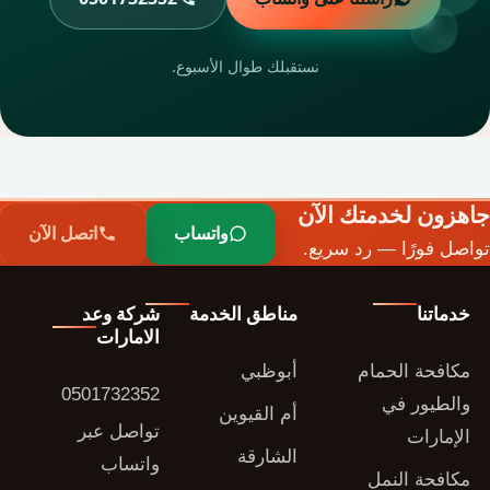
نستقبلك طوال الأسبوع.
جاهزون لخدمتك الآن
واتساب
اتصل الآن
تواصل فورًا — رد سريع.
خدماتنا
مناطق الخدمة
شركة وعد
الامارات
مكافحة الحمام
أبوظبي
0501732352
والطيور في
أم القيوين
تواصل عبر
الإمارات
الشارقة
واتساب
مكافحة النمل