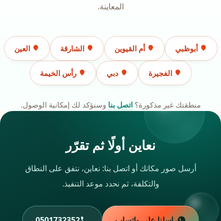
المعاينة.
أبوظبي
أم القيوين
الشارقة
العين
الفجيرة
دبي
رأس الخيمة
منطقتك غير مذكورة؟
اتصل بنا
وسنؤكد لك إمكانية الوصول.
نعاين أولًا ثم تقرّر
أرسل صور مكانك أو اتصل بنا: نعاين، نتفق على النطاق
والتكلفة، ثم نحدد موعد التنفيذ.
راسلنا على واتساب
0501732352