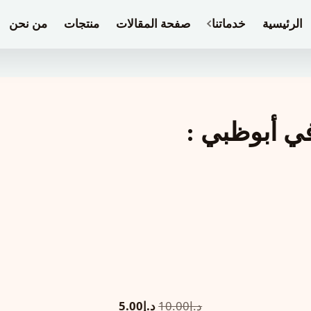
الرئيسية
خدماتنا
صفحة المقالات
منتجات
من نحن
ي أبوظبي :
السعر
السعر
د.إ
10.00
د.إ
5.00