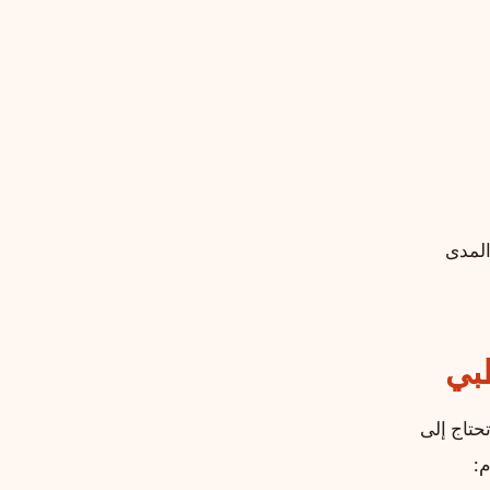
المدى
بي
حتاج إلى
م: