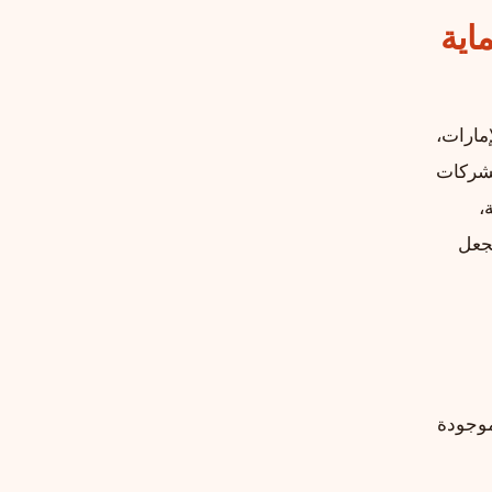
اية
مارات،
لشركات
،
تجعل
موجودة