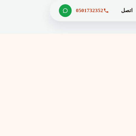
اتصل
0501732352