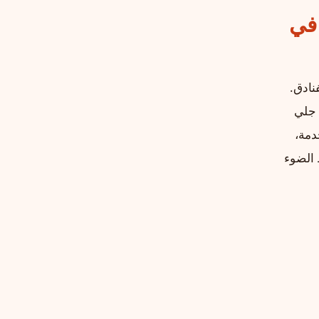
 في
نادق.
 جلي
دمة،
 الضوء