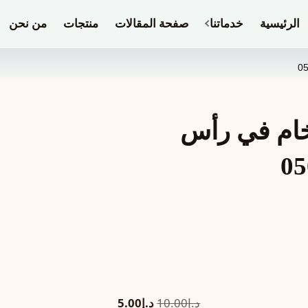
الرئيسية
خدماتنا
صفحة المقالات
منتجات
من نحن
خام في رأس
السعر
السعر
د.إ
10.00
د.إ
5.00