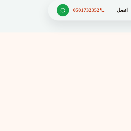
اتصل
0501732352