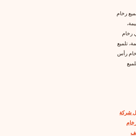
يع رخام
مة،
 رخام
، تلميع
خام رأس
ميع
 شركة
رخام
ف