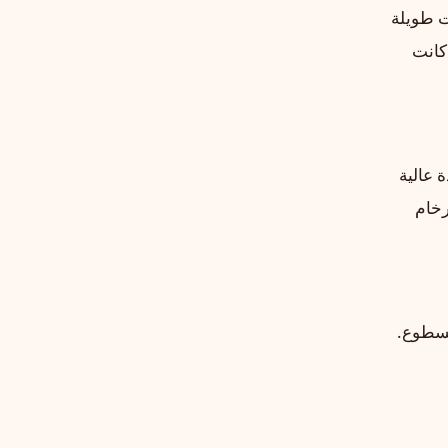
ت طويلة
كانت
 عالية
رخام
لسطوع.