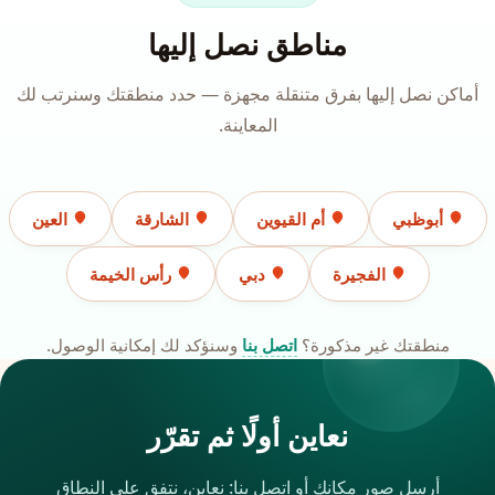
مناطق نصل إليها
أماكن نصل إليها بفرق متنقلة مجهزة — حدد منطقتك وسنرتب لك
المعاينة.
أبوظبي
أم القيوين
الشارقة
العين
الفجيرة
دبي
رأس الخيمة
منطقتك غير مذكورة؟
اتصل بنا
وسنؤكد لك إمكانية الوصول.
نعاين أولًا ثم تقرّر
أرسل صور مكانك أو اتصل بنا: نعاين، نتفق على النطاق