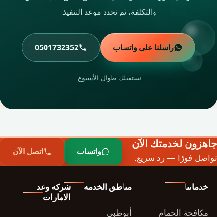
والتكلفة، ثم نحدد موعد التنفيذ.
راسلنا على واتساب
0501732352
نستقبلك طوال الأسبوع.
جاهزون لخدمتك الآن
واتساب
اتصل الآن
تواصل فورًا — رد سريع.
خدماتنا
مناطق الخدمة
شركة وعد
الامارات
مكافحة الحمام
أبوظبي