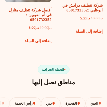
شركة تنظيف درايش في
ابوظبي :0501732352
أفضل شركة تنظيف منازل
في أم القيوين :
السعر
السعر
د.إ
10.00
د.إ
5.00
0501732352
الأصلي
الحالي
السعر
السعر
د.إ
10.00
د.إ
5.00
إضافة إلى السلة
هو:
هو:
الأصلي
الحالي
د.إ10.00.
د.إ5.00.
إضافة إلى السلة
هو:
هو:
د.إ10.00.
د.إ5.00.
التغطية الجغرافية
مناطق نصل إليها
العين
الفجيرة
دبي
رأس الخيمة
أبوظ