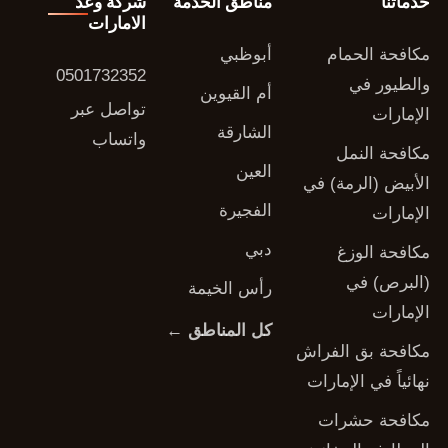
خدماتنا
مناطق الخدمة
شركة وعد
الامارات
مكافحة الحمام
أبوظبي
0501732352
والطيور في
أم القيوين
تواصل عبر
الإمارات
الشارقة
واتساب
مكافحة النمل
العين
الأبيض (الرمة) في
الفجيرة
الإمارات
دبي
مكافحة الوزغ
(البرص) في
رأس الخيمة
الإمارات
كل المناطق ←
مكافحة بق الفراش
نهائياً في الإمارات
مكافحة حشرات