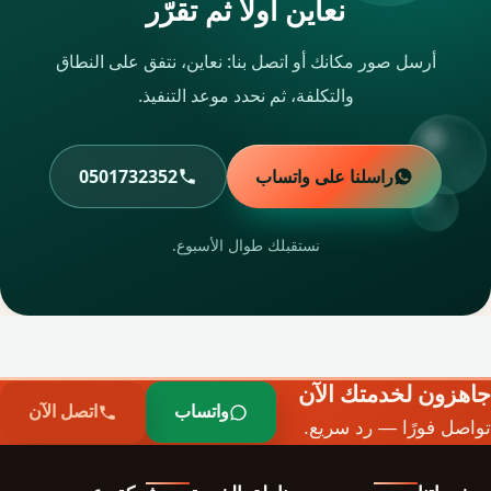
نعاين أولًا ثم تقرّر
أرسل صور مكانك أو اتصل بنا: نعاين، نتفق على النطاق
والتكلفة، ثم نحدد موعد التنفيذ.
راسلنا على واتساب
0501732352
نستقبلك طوال الأسبوع.
جاهزون لخدمتك الآن
واتساب
اتصل الآن
تواصل فورًا — رد سريع.