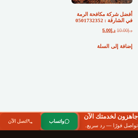
أفضل شركة مكافحة الرمة
في الشارقة : 0501732352
السعر
السعر
د.إ
10.00
د.إ
5.00
الأصلي
الحالي
إضافة إلى السلة
هو:
هو:
د.إ10.00.
د.إ5.00.
جاهزون لخدمتك الآن
واتساب
اتصل الآن
تواصل فورًا — رد سريع.