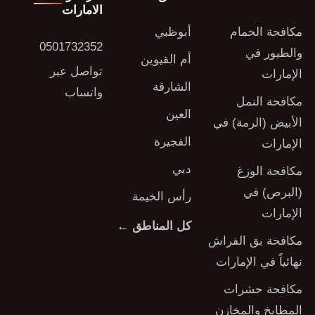
الامارات
مكافحة الحمام
أبوظبي
0501732352
والطيور في
أم القيوين
تواصل عبر
الإمارات
الشارقة
واتساب
مكافحة النمل
العين
الأبيض (الرمة) في
الفجيرة
الإمارات
دبي
مكافحة الوزغ
(البرص) في
رأس الخيمة
الإمارات
كل المناطق ←
مكافحة بق الفراش
نهائياً في الإمارات
مكافحة حشرات
المطابخ والمخازن