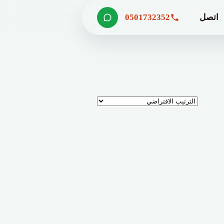
اتصل
0501732352