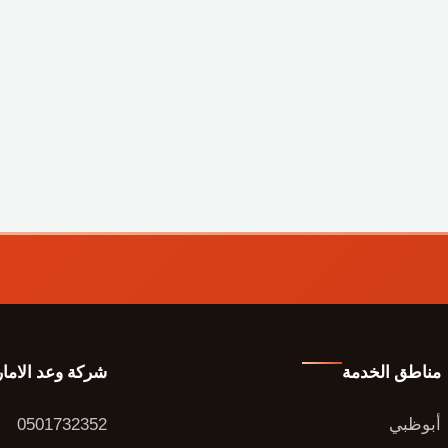
مناطق الخدمة
شركة وعد الاما
أبوظبي
0501732352