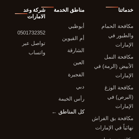
خدماتنا
مناطق الخدمة
شركة وعد
الامارات
مكافحة الحمام
أبوظبي
0501732352
والطيور في
أم القيوين
تواصل عبر
الإمارات
الشارقة
واتساب
مكافحة النمل
العين
الأبيض (الرمة) في
الفجيرة
الإمارات
دبي
مكافحة الوزغ
(البرص) في
رأس الخيمة
الإمارات
كل المناطق ←
مكافحة بق الفراش
نهائياً في الإمارات