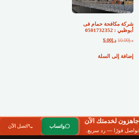
شركة مكافحة حمام فى
أبوظبي : 0501732352
السعر
السعر
د.إ
10.00
د.إ
5.00
الأصلي
الحالي
إضافة إلى السلة
هو:
هو:
د.إ10.00.
د.إ5.00.
جاهزون لخدمتك الآن
واتساب
اتصل الآن
تواصل فورًا — رد سريع.