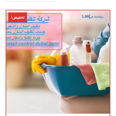
د.إ
5.00
تخفيض!
د.إ
10.00