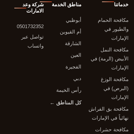
خدماتنا
مناطق الخدمة
شركة وعد
الامارات
مكافحة الحمام
أبوظبي
0501732352
والطيور في
أم القيوين
تواصل عبر
الإمارات
الشارقة
واتساب
مكافحة النمل
العين
الأبيض (الرمة) في
الفجيرة
الإمارات
دبي
مكافحة الوزغ
(البرص) في
رأس الخيمة
الإمارات
كل المناطق ←
مكافحة بق الفراش
نهائياً في الإمارات
مكافحة حشرات