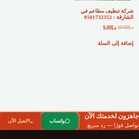
شركة تنظيف مطاعم في
الشارقة : 0501732352
السعر
السعر
د.إ
10.00
د.إ
5.00
الأصلي
الحالي
إضافة إلى السلة
هو:
هو:
د.إ10.00.
د.إ5.00.
جاهزون لخدمتك الآن
واتساب
اتصل الآن
تواصل فورًا — رد سريع.