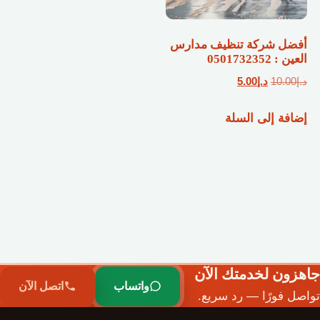
أفضل شركة تنظيف مدارس
العين : 0501732352
السعر
السعر
د.إ
10.00
د.إ
5.00
الأصلي
الحالي
إضافة إلى السلة
هو:
هو:
د.إ10.00.
د.إ5.00.
جاهزون لخدمتك الآن
واتساب
اتصل الآن
تواصل فورًا — رد سريع.