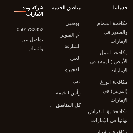
خدماتنا
مناطق الخدمة
شركة وعد
الامارات
مكافحة الحمام
أبوظبي
0501732352
والطيور في
أم القيوين
تواصل عبر
الإمارات
الشارقة
واتساب
مكافحة النمل
العين
الأبيض (الرمة) في
الفجيرة
الإمارات
دبي
مكافحة الوزغ
(البرص) في
رأس الخيمة
الإمارات
كل المناطق ←
مكافحة بق الفراش
نهائياً في الإمارات
مكافحة حشرات