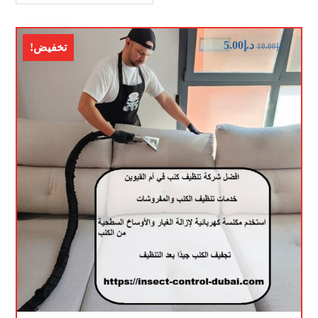
د.إ
5.00
تخفيض!
د.إ
10.00