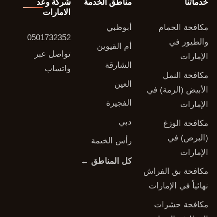
خدماتنا
مناطق الخدمة
شركة وعد
الامارات
مكافحة الحمام
أبوظبي
0501732352
والطيور في
أم القيوين
تواصل عبر
الإمارات
الشارقة
واتساب
مكافحة النمل
العين
الأبيض (الرمة) في
الفجيرة
الإمارات
دبي
مكافحة الوزغ
(البرص) في
رأس الخيمة
الإمارات
كل المناطق ←
مكافحة بق الفراش
نهائياً في الإمارات
مكافحة حشرات