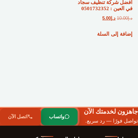
أفضل شركة تنظيف سجاد
في العين : 0501732352
السعر
السعر
د.إ
10.00
د.إ
5.00
الأصلي
الحالي
إضافة إلى السلة
هو:
هو:
د.إ10.00.
د.إ5.00.
جاهزون لخدمتك الآن
واتساب
اتصل الآن
تواصل فورًا — رد سريع.