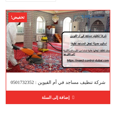
د.إ
5.00
تخفيض!
د.إ
10.00
شركة تنظيف مساجد في أم القيوين : 0501732352
إضافة إلى السلة