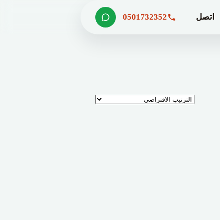
اتصل
0501732352