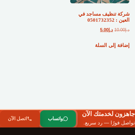
شركة تنظيف مساجد في
العين : 0501732352
السعر
السعر
د.إ
10.00
د.إ
5.00
الأصلي
الحالي
إضافة إلى السلة
هو:
هو:
د.إ10.00.
د.إ5.00.
جاهزون لخدمتك الآن
واتساب
اتصل الآن
تواصل فورًا — رد سريع.