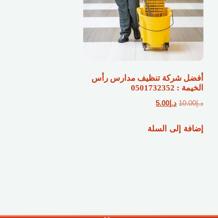
أفضل شركة تنظيف مدارس رأس
الخيمة : 0501732352
السعر
السعر
د.إ
10.00
د.إ
5.00
الأصلي
الحالي
إضافة إلى السلة
هو:
هو:
د.إ10.00.
د.إ5.00.