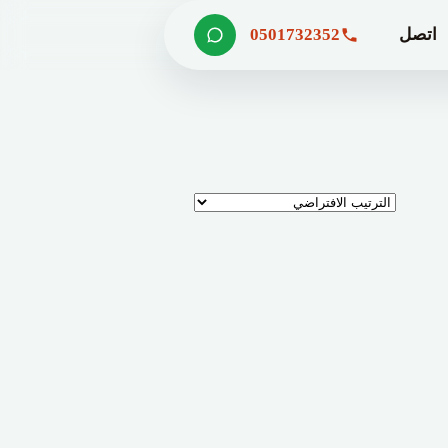
اتصل
0501732352