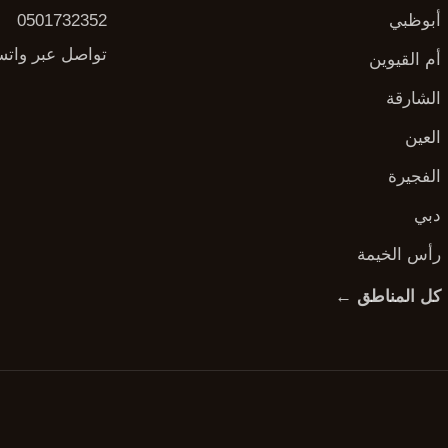
أبوظبي
0501732352
تواصل عبر وات
أم القيوين
الشارقة
العين
الفجيرة
دبي
رأس الخيمة
كل المناطق ←