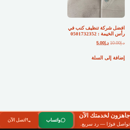
افضل شركة تنظيف كنب في
رأس الخيمة : 0501732352
السعر
السعر
د.إ
10.00
د.إ
5.00
الأصلي
الحالي
إضافة إلى السلة
هو:
هو:
د.إ10.00.
د.إ5.00.
جاهزون لخدمتك الآن
واتساب
اتصل الآن
تواصل فورًا — رد سريع.