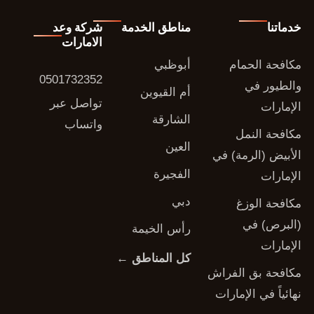
خدماتنا
مناطق الخدمة
شركة وعد
الامارات
مكافحة الحمام
أبوظبي
0501732352
والطيور في
أم القيوين
تواصل عبر
الإمارات
الشارقة
واتساب
مكافحة النمل
العين
الأبيض (الرمة) في
الفجيرة
الإمارات
دبي
مكافحة الوزغ
(البرص) في
رأس الخيمة
الإمارات
كل المناطق ←
مكافحة بق الفراش
نهائياً في الإمارات