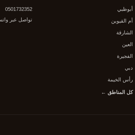
أبوظبي
0501732352
تواصل عبر وات
أم القيوين
الشارقة
العين
الفجيرة
دبي
رأس الخيمة
كل المناطق ←