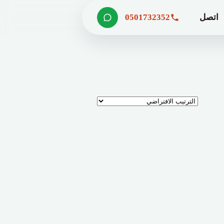
اتصل
0501732352