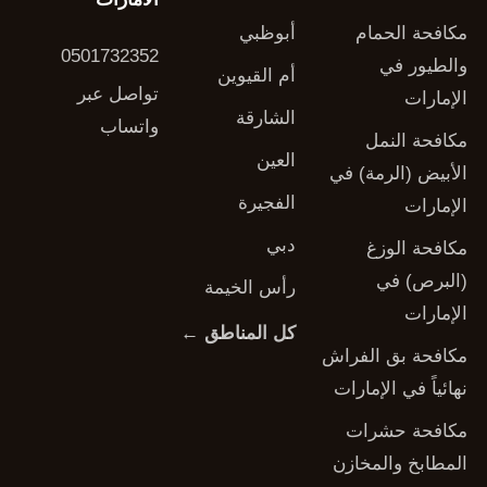
مكافحة الحمام
أبوظبي
0501732352
والطيور في
أم القيوين
تواصل عبر
الإمارات
الشارقة
واتساب
مكافحة النمل
العين
الأبيض (الرمة) في
الفجيرة
الإمارات
دبي
مكافحة الوزغ
(البرص) في
رأس الخيمة
الإمارات
كل المناطق ←
مكافحة بق الفراش
نهائياً في الإمارات
مكافحة حشرات
المطابخ والمخازن