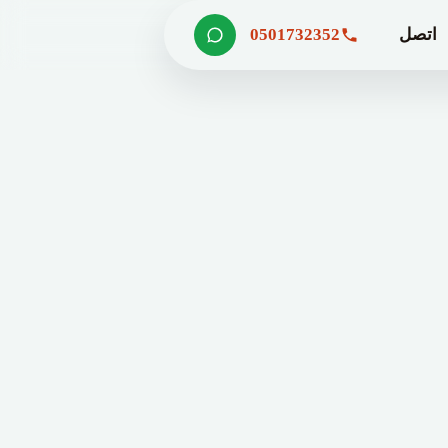
اتصل
0501732352