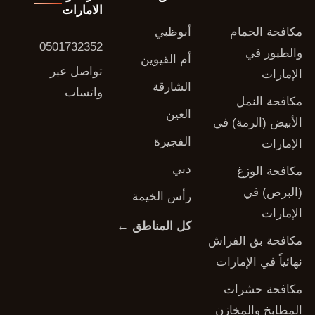
الامارات
مكافحة الحمام
أبوظبي
0501732352
والطيور في
أم القيوين
تواصل عبر
الإمارات
الشارقة
واتساب
مكافحة النمل
العين
الأبيض (الرمة) في
الفجيرة
الإمارات
دبي
مكافحة الوزغ
(البرص) في
رأس الخيمة
الإمارات
كل المناطق ←
مكافحة بق الفراش
نهائياً في الإمارات
مكافحة حشرات
المطابخ والمخازن