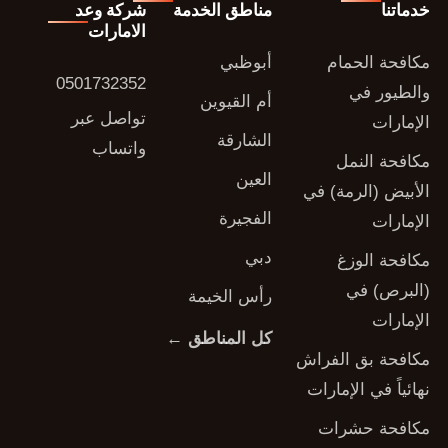
خدماتنا
مناطق الخدمة
شركة وعد
الامارات
مكافحة الحمام
أبوظبي
0501732352
والطيور في
أم القيوين
تواصل عبر
الإمارات
الشارقة
واتساب
مكافحة النمل
العين
الأبيض (الرمة) في
الفجيرة
الإمارات
دبي
مكافحة الوزغ
(البرص) في
رأس الخيمة
الإمارات
كل المناطق ←
مكافحة بق الفراش
نهائياً في الإمارات
مكافحة حشرات