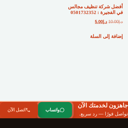
أفضل شركة تنظيف مجالس
في الفجيرة : 0501732352
السعر
السعر
د.إ
10.00
د.إ
5.00
الأصلي
الحالي
إضافة إلى السلة
هو:
هو:
د.إ10.00.
د.إ5.00.
جاهزون لخدمتك الآن
واتساب
اتصل الآن
تواصل فورًا — رد سريع.