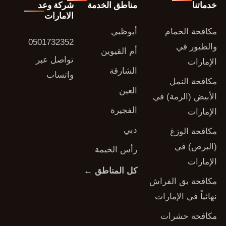
خدماتنا
مناطق الخدمة
شركة وعد
الامارات
مكافحة الحمام
أبوظبي
0501732352
والطيور في
أم القيوين
تواصل عبر
الإمارات
الشارقة
واتساب
مكافحة النمل
العين
الأبيض (الرمة) في
الفجيرة
الإمارات
دبي
مكافحة الوزغ
(البرص) في
رأس الخيمة
الإمارات
كل المناطق ←
مكافحة بق الفراش
نهائياً في الإمارات
مكافحة حشرات