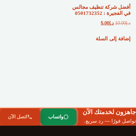
أفضل شركة تنظيف مجالس
في الفجيرة : 0501732352
السعر
السعر
د.إ
10.00
د.إ
5.00
الأصلي
الحالي
إضافة إلى السلة
هو:
هو:
د.إ10.00.
د.إ5.00.
جاهزون لخدمتك الآن
واتساب
اتصل الآن
تواصل فورًا — رد سريع.