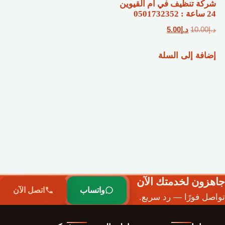
شركة تنظيف في أم القيوين
24 ساعة : 0501732352
السعر
السعر
د.إ
10.00
د.إ
5.00
الأصلي
الحالي
إضافة إلى السلة
هو:
هو:
د.إ10.00.
د.إ5.00.
جاهزون لخدمتك الآن
واتساب
اتصل الآن
تواصل فورًا — رد سريع.