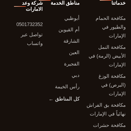
خدماتنا
مناطق الخدمة
شركة وعد
الامارات
مكافحة الحمام
أبوظبي
0501732352
والطيور في
أم القيوين
تواصل عبر
الإمارات
الشارقة
واتساب
مكافحة النمل
العين
الأبيض (الرمة) في
الفجيرة
الإمارات
دبي
مكافحة الوزغ
(البرص) في
رأس الخيمة
الإمارات
كل المناطق ←
مكافحة بق الفراش
نهائياً في الإمارات
مكافحة حشرات