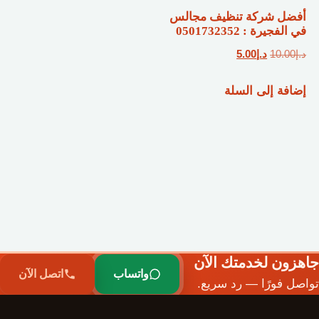
أفضل شركة تنظيف مجالس
في الفجيرة : 0501732352
السعر
السعر
د.إ
10.00
د.إ
5.00
الأصلي
الحالي
إضافة إلى السلة
هو:
هو:
د.إ10.00.
د.إ5.00.
جاهزون لخدمتك الآن
واتساب
اتصل الآن
تواصل فورًا — رد سريع.