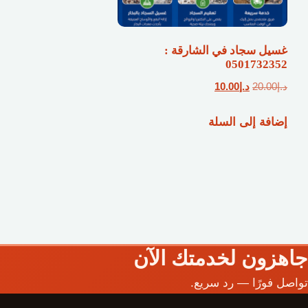
غسيل سجاد في الشارقة :
0501732352
السعر
السعر
د.إ
20.00
د.إ
10.00
الأصلي
الحالي
إضافة إلى السلة
هو:
هو:
د.إ20.00.
د.إ10.00.
جاهزون لخدمتك الآن
تواصل فورًا — رد سريع.