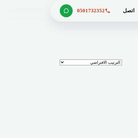
اتصل
0501732352