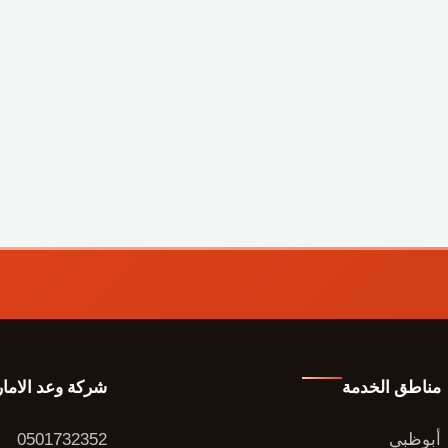
مناطق الخدمة
شركة وعد الاما
أبوظبي
0501732352