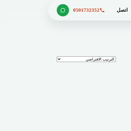
اتصل
0501732352