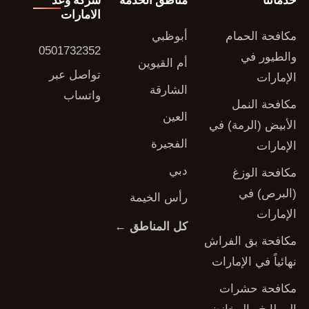
خدماتنا
مناطق الخدمة
شركة وعد
الامارات
مكافحة الحمام
أبوظبي
0501732352
والطيور في
أم القيوين
تواصل عبر
الإمارات
الشارقة
واتساب
مكافحة النمل
العين
الأبيض (الرمة) في
الفجيرة
الإمارات
دبي
مكافحة الوزغ
(البرص) في
رأس الخيمة
الإمارات
كل المناطق ←
مكافحة بق الفراش
نهائياً في الإمارات
مكافحة حشرات