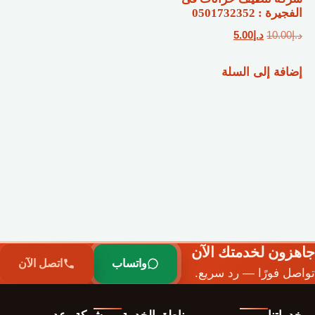
الفجيرة : 0501732352
السعر
السعر
د.إ
10.00
د.إ
5.00
الأصلي
الحالي
إضافة إلى السلة
هو:
هو:
د.إ10.00.
د.إ5.00.
جاهزون لخدمتك الآن
واتساب
اتصل الآن
تواصل فورًا — رد سريع.