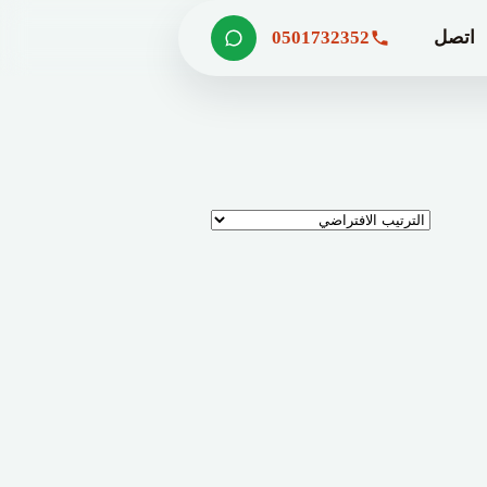
اتصل
0501732352