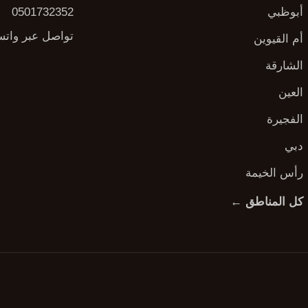
أبوظبي
0501732352
تواصل عبر وات
أم القيوين
الشارقة
العين
الفجيرة
دبي
رأس الخيمة
كل المناطق ←