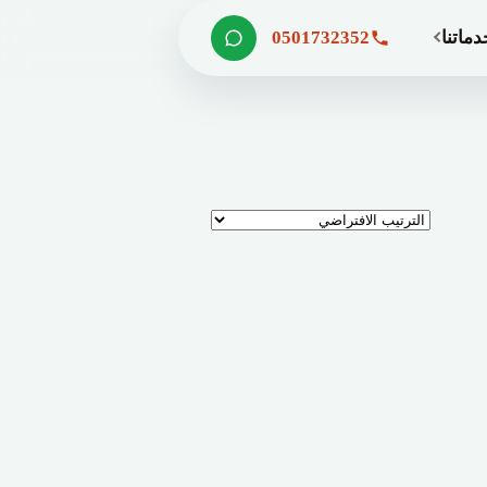
دماتنا
0501732352