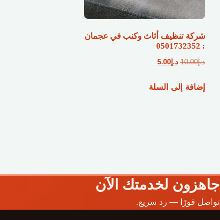
شركة تنظيف أثاث وكنب في عجمان
: 0501732352
السعر
السعر
د.إ
10.00
د.إ
5.00
الأصلي
الحالي
إضافة إلى السلة
هو:
هو:
د.إ10.00.
د.إ5.00.
جاهزون لخدمتك الآن
تواصل فورًا — رد سريع.