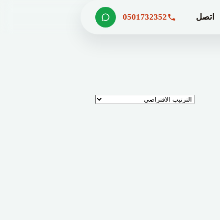
اتصل
0501732352