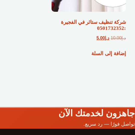
شركة تنظيف ستائر في الفجيرة
:0501732352
السعر
السعر
د.إ
10.00
د.إ
5.00
الأصلي
الحالي
إضافة إلى السلة
هو:
هو:
د.إ10.00.
د.إ5.00.
جاهزون لخدمتك الآن
تواصل فورًا — رد سريع.