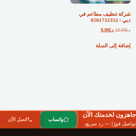
شركة تنظيف مطاعم في
دبي : 0501732352
السعر
السعر
د.إ
10.00
د.إ
5.00
الأصلي
الحالي
إضافة إلى السلة
هو:
هو:
د.إ10.00.
د.إ5.00.
جاهزون لخدمتك الآن
واتساب
اتصل الآن
تواصل فورًا — رد سريع.