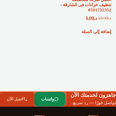
تنظيف خزانات فى الشارقة :
0501732352
السعر
السعر
د.إ
10.00
د.إ
5.00
الأصلي
الحالي
إضافة إلى السلة
هو:
هو:
د.إ10.00.
د.إ5.00.
جاهزون لخدمتك الآن
واتساب
اتصل الآن
تواصل فورًا — رد سريع.