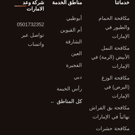
خدماتنا
مناطق الخدمة
شركة وعد
الامارات
مكافحة الحمام
أبوظبي
0501732352
والطيور في
أم القيوين
تواصل عبر
الإمارات
الشارقة
واتساب
مكافحة النمل
العين
الأبيض (الرمة) في
الفجيرة
الإمارات
دبي
مكافحة الوزغ
(البرص) في
رأس الخيمة
الإمارات
كل المناطق ←
مكافحة بق الفراش
نهائياً في الإمارات
مكافحة حشرات