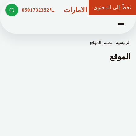
تخطَّ إلى المحتوى
شركة وعد الامارات
0501732352
الرئيسية
›
وسم: الموقع
الموقع