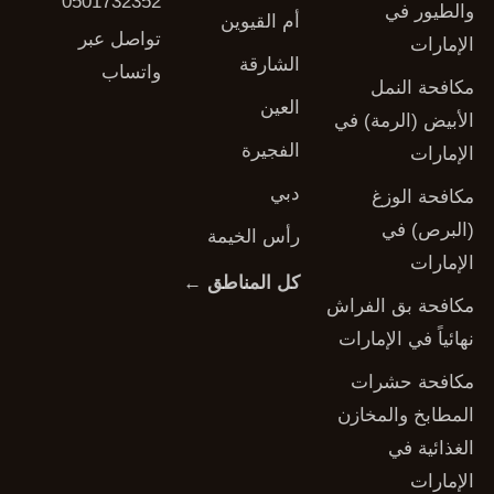
0501732352
والطيور في
أم القيوين
تواصل عبر
الإمارات
الشارقة
واتساب
مكافحة النمل
العين
الأبيض (الرمة) في
الفجيرة
الإمارات
دبي
مكافحة الوزغ
(البرص) في
رأس الخيمة
الإمارات
كل المناطق ←
مكافحة بق الفراش
نهائياً في الإمارات
مكافحة حشرات
المطابخ والمخازن
الغذائية في
الإمارات