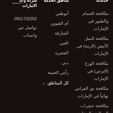
خدماتنا
مناطق الخدمة
شركة وعد
الامارات
مكافحة الحمام
أبوظبي
0501732352
والطيور في
أم القيوين
تواصل عبر
الإمارات
الشارقة
واتساب
مكافحة النمل
العين
الأبيض (الرمة) في
الفجيرة
الإمارات
دبي
مكافحة الوزغ
(البرص) في
رأس الخيمة
الإمارات
كل المناطق ←
مكافحة بق الفراش
نهائياً في الإمارات
مكافحة حشرات