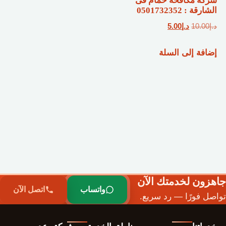
شركة مكافحة حمام فى
الشارقة : 0501732352
السعر
السعر
د.إ
10.00
د.إ
5.00
الأصلي
الحالي
إضافة إلى السلة
هو:
هو:
د.إ10.00.
د.إ5.00.
جاهزون لخدمتك الآن
واتساب
اتصل الآن
تواصل فورًا — رد سريع.