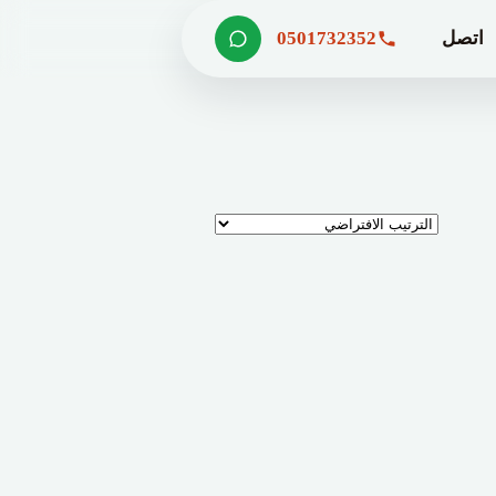
اتصل
0501732352