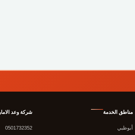
مناطق الخدمة
شركة وعد الاما
أبوظبي
0501732352