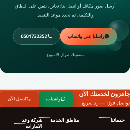
أرسل صور مكانك أو اتصل بنا: نعاين، نتفق على النطاق
والتكلفة، ثم نحدد موعد التنفيذ.
راسلنا على واتساب
0501732352
نستقبلك طوال الأسبوع.
جاهزون لخدمتك الآن
واتساب
اتصل الآن
تواصل فورًا — رد سريع.
خدماتنا
مناطق الخدمة
شركة وعد
الامارات