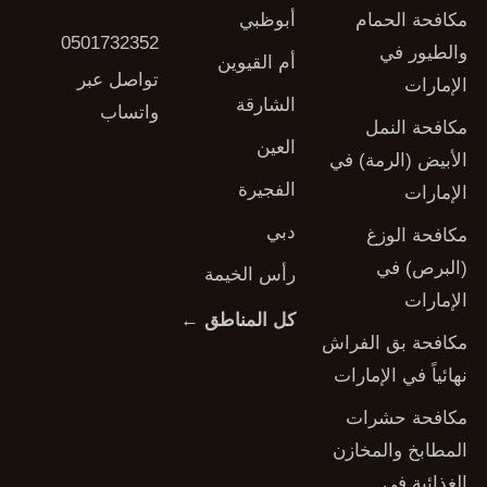
مكافحة الحمام
أبوظبي
0501732352
والطيور في
أم القيوين
تواصل عبر
الإمارات
الشارقة
واتساب
مكافحة النمل
العين
الأبيض (الرمة) في
الفجيرة
الإمارات
دبي
مكافحة الوزغ
(البرص) في
رأس الخيمة
الإمارات
كل المناطق ←
مكافحة بق الفراش
نهائياً في الإمارات
مكافحة حشرات
المطابخ والمخازن
الغذائية في