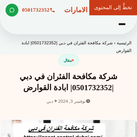
تخطَّ إلى المحتوى
شركة وعد الامارات
0501732352
الرئيسية
›
شركة مكافحة الفئران في دبي |0501732352| ابادة
القوارض
مقال
شركة مكافحة الفئران في دبي
|0501732352| ابادة القوارض
نوفمبر 3, 2024
دبي