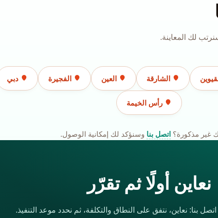
رتب لك المعاينة.
قيوين
الشارقة
العين
الفجيرة
دبي
رأس الخيمة
 غير مذكورة؟
اتصل بنا
وسنؤكد لك إمكانية الوصول.
نعاين أولًا ثم تقرّر
صل بنا: نعاين، نتفق على النطاق والتكلفة، ثم نحدد موعد التنفيذ.