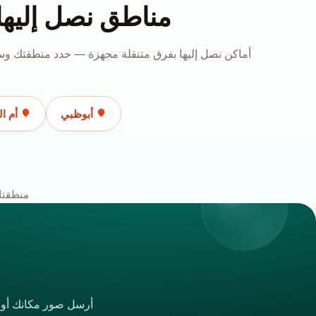
مناطق نصل إليها
أماكن نصل إليها بفرق متنقلة مجهزة — حدد منطقتك وسن
أبوظبي
أم ال
منطقتك
أرسل صور مكانك أو ات