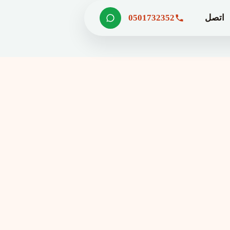
اتصل
0501732352