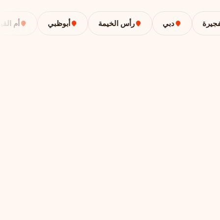
رة
دبي
رأس الخيمة
أبوظبي
أم القيوين