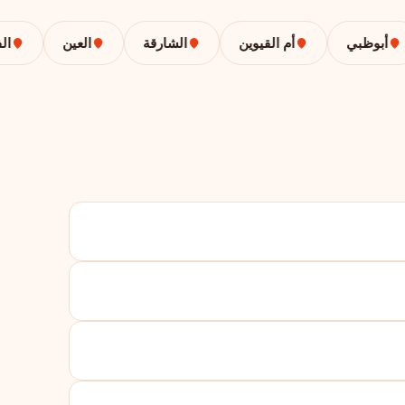
بوظبي
أم القيوين
الشارقة
العين
الفجي