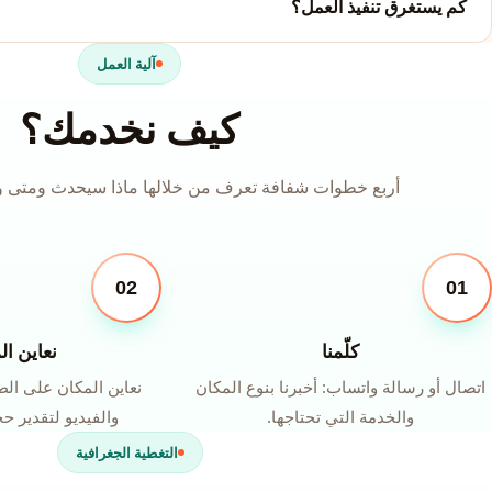
كم يستغرق تنفيذ العمل؟
آلية العمل
كيف نخدمك؟
أربع خطوات شفافة تعرف من خلالها ماذا سيحدث ومتى وب
02
01
كلّمنا
نعاين ال
اتصال أو رسالة واتساب: أخبرنا بنوع المكان
نعاين المكان على الط
والخدمة التي تحتاجها.
والفيديو لتقدير ح
التغطية الجغرافية