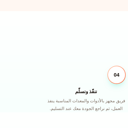
04
ننفّذ ونسلّم
فريق مجهز بالأدوات والمعدات المناسبة ينفذ
العمل، ثم نراجع الجودة معك عند التسليم.