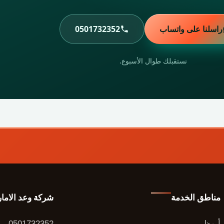
راسلنا على واتساب
0501732352
نستقبلك طوال الأسبوع.
مناطق الخدمة
شركة وعد الاما
أبوظبي
0501732352